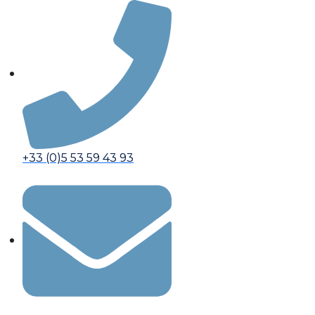
Aller
au
contenu
+33 (0)5 53 59 43 93​